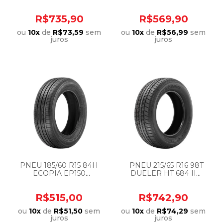
BRIDGESTONE
R$735,90
R$569,90
ou
10
x
de
R$73,59
sem
ou
10
x
de
R$56,99
sem
juros
juros
ㅤPNEU 185/60 R15 84H
ﾠPNEU 215/65 R16 98T
ECOPIA EP150ㅤ
DUELER HT 684 II
BRIDGESTONE
BRIDGESTONE
R$515,00
R$742,90
ou
10
x
de
R$51,50
sem
ou
10
x
de
R$74,29
sem
juros
juros