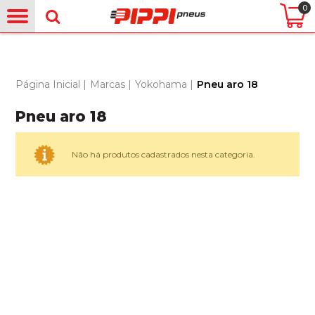
0
Página Inicial
|
Marcas
|
Yokohama
|
Pneu aro 18
Pneu aro 18
Não há produtos cadastrados nesta categoria.