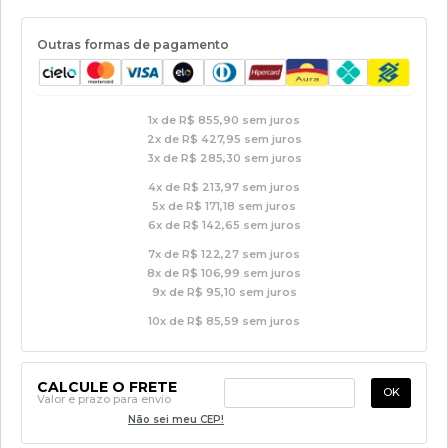
Outras formas de pagamento
1x
de
R$ 855,90
sem juros
2x
de
R$ 427,95
sem juros
3x
de
R$ 285,30
sem juros
4x
de
R$ 213,97
sem juros
5x
de
R$ 171,18
sem juros
6x
de
R$ 142,65
sem juros
7x
de
R$ 122,27
sem juros
8x
de
R$ 106,99
sem juros
9x
de
R$ 95,10
sem juros
10x
de
R$ 85,59
sem juros
CALCULE O FRETE
OK
Valor e prazo para envio
Não sei meu CEP!