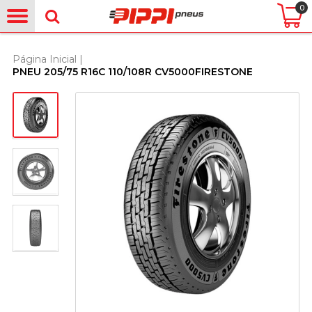
0
Página Inicial
|
ㅤPNEU 205/75 R16C 110/108R CV5000ㅤFIRESTONE