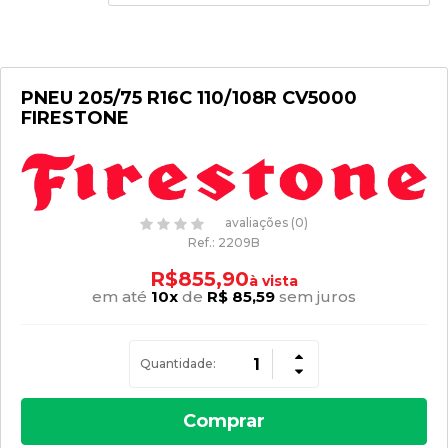
ㅤPNEU 205/75 R16C 110/108R CV5000ㅤ
FIRESTONE
avaliações (0)
Ref.:
2209B
R$855,90
em até
10
x
de
R$ 85,59
sem juros
Quantidade:
Comprar