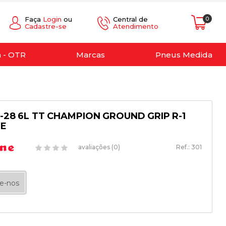
Faça
Login
ou
Central de
0
Cadastre-se
Atendimento
a - OTR
Marcas
Pneus Medida
4-28 6L TT CHAMPION GROUND GRIP R-1
NE
avaliações (0)
Ref.:
301
e-nos