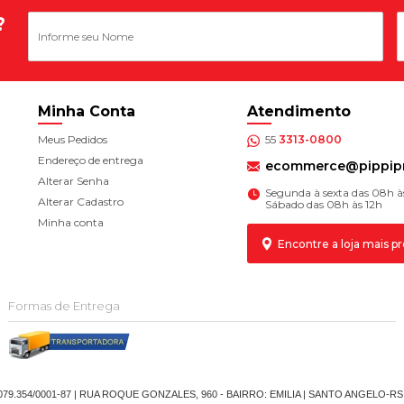
?
Minha Conta
Atendimento
Meus Pedidos
55
3313-0800
Endereço de entrega
ecommerce@pippipn
Alterar Senha
Segunda à sexta das 08h à
Alterar Cadastro
Sábado das 08h às 12h
Minha conta
Encontre a loja mais p
Formas de Entrega
.079.354/0001-87 | RUA ROQUE GONZALES, 960 - BAIRRO: EMILIA | SANTO ANGELO-RS |