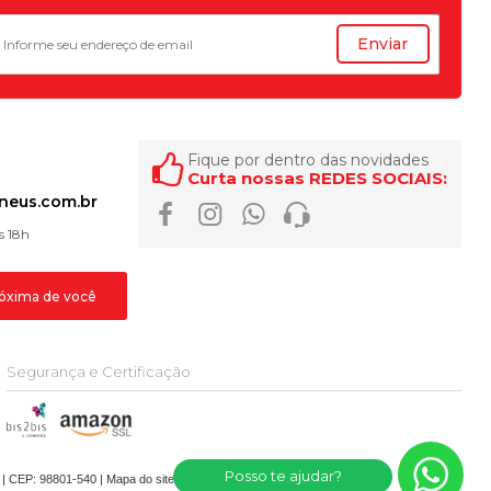
Enviar
Fique por dentro das novidades
Curta nossas REDES SOCIAIS:
eus.com.br
s 18h
róxima de você
Segurança e Certificação
Posso te ajudar?
 CEP: 98801-540 |
Mapa do site